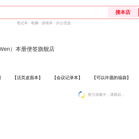
笔记本
电脑
游戏本
办公优选
Wen）本册便签旗舰店
】
【活页皮面本】
【会议记录本】
【可以许愿的福袋】
努力加载中，请稍后...