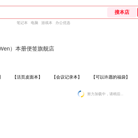
笔记本
电脑
游戏本
办公优选
Wen）本册便签旗舰店
】
【活页皮面本】
【会议记录本】
【可以许愿的福袋】
努力加载中，请稍后...